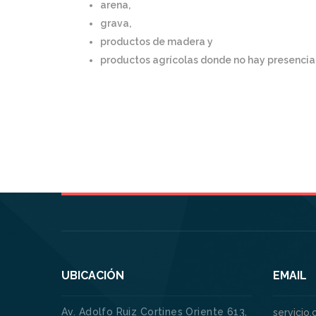
arena,
grava,
productos de madera y
productos agrícolas donde no hay presencia 
UBICACIÓN
EMAIL
Av. Adolfo Ruiz Cortines Oriente 613,
servicio