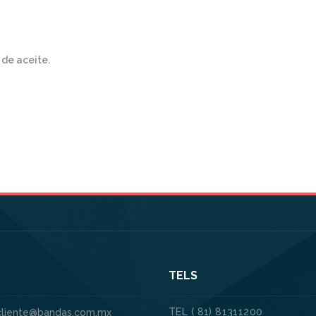
de aceite.
TELS
TEL ( 81) 81311200
.cliente@bandas.com.mx